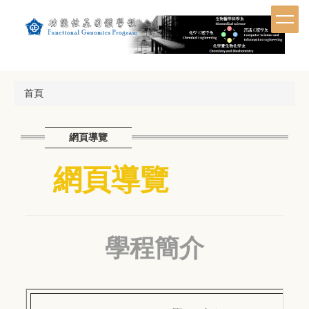
跳
到
主
要
內
容
首頁
區
網頁導覽
網頁導覽
學程簡介